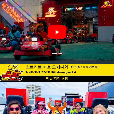
스트리트 카트 오키나와
OPEN 10:00-22:00
📞+81-90-3322-3311
📧
shina@kart.st
메뉴/지점 변경
최상단
소개
사양
가격
접근성
고객 리뷰
자주 묻는 질문