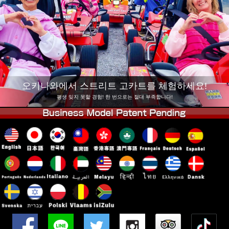
회사 정보
예약
지점 변경
도쿄 시나가와 #1
도쿄 아키하바라#1
도쿄 아키하바라#2
도쿄 시부야
도쿄 시부야 애넥스
도쿄 베이
오키나와에서 스트리트 고카트를 체험하세요!
도쿄 아사쿠사
오사카
평생 잊지 못할 경험! 한 번으로는 절대 부족합니다!
오키나와