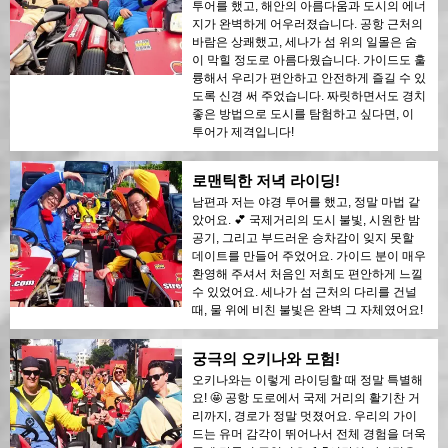
투어를 했고, 해안의 아름다움과 도시의 에너
지가 완벽하게 어우러졌습니다. 공항 근처의
바람은 상쾌했고, 세나가 섬 위의 일몰은 숨
이 막힐 정도로 아름다웠습니다. 가이드도 훌
륭해서 우리가 편안하고 안전하게 즐길 수 있
도록 신경 써 주었습니다. 짜릿하면서도 경치
좋은 방법으로 도시를 탐험하고 싶다면, 이
투어가 제격입니다!
로맨틱한 저녁 라이딩!
남편과 저는 야경 투어를 했고, 정말 마법 같
았어요. 💕 국제거리의 도시 불빛, 시원한 밤
공기, 그리고 부드러운 승차감이 잊지 못할
데이트를 만들어 주었어요. 가이드 분이 매우
환영해 주셔서 처음인 저희도 편안하게 느낄
수 있었어요. 세나가 섬 근처의 다리를 건널
때, 물 위에 비친 불빛은 완벽 그 자체였어요!
궁극의 오키나와 모험!
오키나와는 이렇게 라이딩할 때 정말 특별해
요! 🤩 공항 도로에서 국제 거리의 활기찬 거
리까지, 경로가 정말 멋졌어요. 우리의 가이
드는 유머 감각이 뛰어나서 전체 경험을 더욱