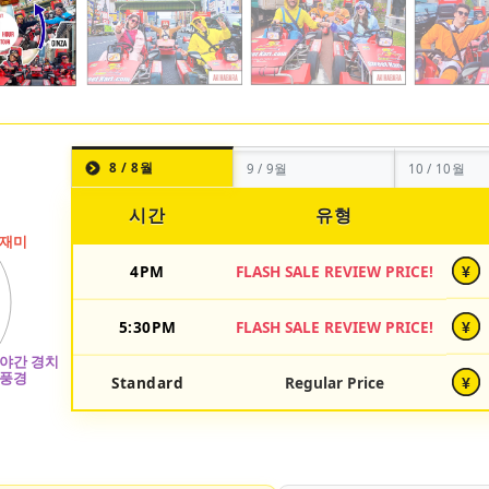
8 / 8월
9 / 9월
10 / 10월
시간
유형
4PM
FLASH SALE REVIEW PRICE!
¥
5:30PM
FLASH SALE REVIEW PRICE!
¥
Standard
Regular Price
¥