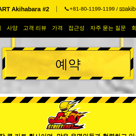
aki
RT Akihabara #2
📞+81-80-1199-1199
📧
개
사양
고객 리뷰
가격
접근성
자주 묻는 질문
예약