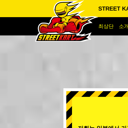
STREET KA
최상단
소