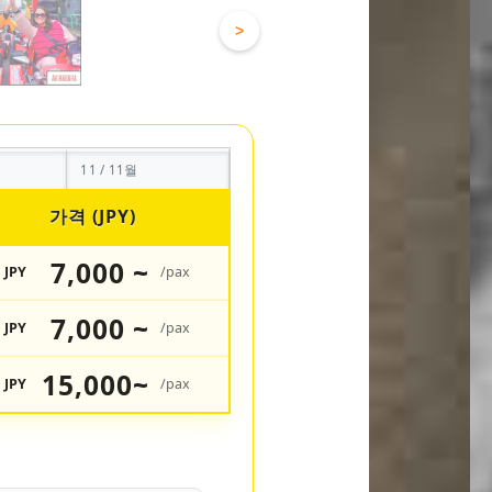
>
11 / 11월
가격 (JPY)
7,000 ~
JPY
/pax
7,000 ~
JPY
/pax
15,000~
JPY
/pax