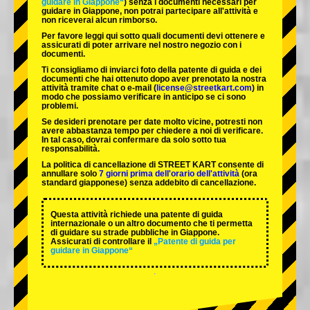
guidare in Giappone“
) senza i documenti necessari per
guidare in Giappone, non potrai partecipare all'attività e
non riceverai alcun rimborso.
Per favore leggi qui sotto quali documenti devi ottenere e
assicurati di poter arrivare nel nostro negozio con i
documenti.
Ti consigliamo di inviarci foto della patente di guida e dei
documenti che hai ottenuto dopo aver prenotato la nostra
attività tramite chat o e-mail (
license@streetkart.com
) in
modo che possiamo verificare in anticipo se ci sono
problemi.
Se desideri prenotare per date molto vicine, potresti non
avere abbastanza tempo per chiedere a noi di verificare.
In tal caso, dovrai confermare da solo sotto tua
responsabilità.
La politica di cancellazione di STREET KART consente di
annullare solo
7 giorni prima dell'orario dell'attività
(ora
standard giapponese) senza addebito di cancellazione.
Questa attività richiede una patente di guida
internazionale o un altro documento che ti permetta
di guidare su strade pubbliche in Giappone.
Assicurati di controllare il
„Patente di guida per
guidare in Giappone“