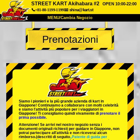
STREET KART Akihabara #2
OPEN 10:00-22:00
📞+81-80-1199-1199
📧
shina@kart.st
MENU/Cambia Negozio
INIZIO
Prenotazioni
Chi Siamo
Specifiche
Prezzo
Accesso
Recensioni
FAQ
Azienda
Prenotazioni
Cambia Negozio
Tokyo Shinagawa
Tokyo Akihabara#1
Tokyo Akihabara#2
Tokyo Shibuya
Siamo i
pionieri
e la
più grande azienda di kart
in
Tokyo Shibuya Annex
Tokyo Bay
Giappone! Continuiamo a collaborare con
molti celebrità
e siamo l'
attività più popolare
per i viaggiatori in
Giappone! Ti consigliamo quindi vivamente di
prenotare il
Tokyo Asakusa
Osaka
prima possibile.
Attenzione! Se arrivi nel nostro negozio senza i
Okinawa
documenti originali richiesti per guidare in Giappone, non
potrai partecipare all'attività e non riceverai alcun
rimborso.
(descritti di seguito
„Patente di guida per