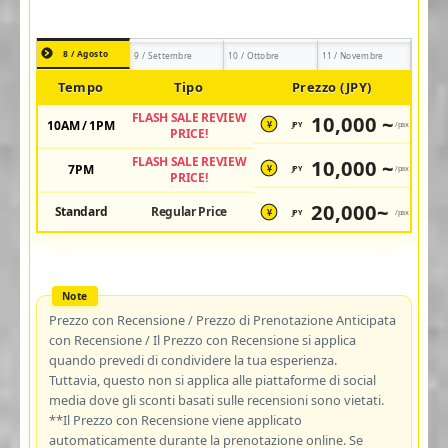
8 / Agosto
9 / Settembre
10 / Ottobre
11 / Novembre
Tempo
Tipo
Prezzo (JPY)
FLASH SALE REVIEW
10,000 ~
10AM / 1PM
JPY
/pax
¥
PRICE!
FLASH SALE REVIEW
10,000 ~
7PM
JPY
/pax
¥
PRICE!
20,000~
Standard
Regular Price
JPY
/pax
¥
Prezzo con Recensione / Prezzo di Prenotazione Anticipata
con Recensione / Il Prezzo con Recensione si applica
quando prevedi di condividere la tua esperienza.
Tuttavia, questo non si applica alle piattaforme di social
media dove gli sconti basati sulle recensioni sono vietati.
**Il Prezzo con Recensione viene applicato
automaticamente durante la prenotazione online. Se