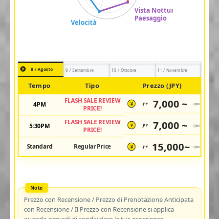
8 / Agosto
9 / Settembre
10 / Ottobre
11 / Novembre
Tempo
Tipo
Prezzo (JPY)
FLASH SALE REVIEW
7,000 ~
4PM
JPY
/pax
¥
PRICE!
FLASH SALE REVIEW
7,000 ~
5:30PM
JPY
/pax
¥
PRICE!
15,000~
Standard
Regular Price
JPY
/pax
¥
Prezzo con Recensione / Prezzo di Prenotazione Anticipata
con Recensione / Il Prezzo con Recensione si applica
quando prevedi di condividere la tua esperienza.