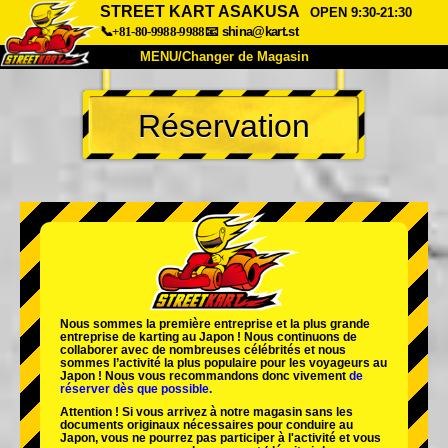
STREET KART ASAKUSA
OPEN 9:30-21:30
📞+81-80-9988-9988
📧
shina@kart.st
MENU/Changer de Magasin
ACCUEIL
Réservation
À Propos
Caractéristiques
Tarifs
Accès
Avis
FAQ
Entreprise
Réservation
Changer de Magasin
Tokyo Shinagawa
Tokyo Akihabara#1
Tokyo Akihabara#2
Tokyo Shibuya
Nous sommes la
première entreprise
et
la plus grande
Tokyo Shibuya Annexe
Baie de Tokyo
entreprise de karting
au Japon ! Nous continuons de
collaborer avec
de nombreuses célébrités
et nous
sommes l’
activité la plus populaire
pour les voyageurs au
Tokyo Asakusa
Osaka
Japon ! Nous vous recommandons donc vivement
de
réserver dès que possible.
Okinawa
Attention ! Si vous arrivez à notre magasin sans les
documents originaux nécessaires pour conduire au
Japon, vous ne pourrez pas participer à l'activité et vous