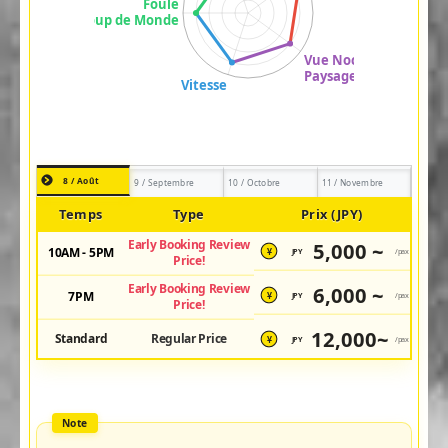
8 / Août
9 / Septembre
10 / Octobre
11 / Novembre
Temps
Type
Prix (JPY)
Early Booking Review
5,000 ~
10AM - 5PM
JPY
/pax
¥
Price!
Early Booking Review
6,000 ~
7PM
JPY
/pax
¥
Price!
12,000~
Standard
Regular Price
JPY
/pax
¥