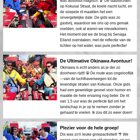
was absoluut magisch. 💕 De stadslichten
op Kokusai Straat, de koele nacht lucht, en
de soepele rit maakten het een
onvergetelijke date. De gids was zo
gastvrij, waardoor we ons op ons gemak
voelden, ook al waren we nieuwkomers.
Het moment dat we de brug bij Senaga
Eiland overstaken, met de reflectie van de
lichten op het water, was pure perfectie!
De Ultimative Okinawa Avontuur!
Okinawa is echt anders as je der zo
doorheen rijdt! 🤩 De route was ongelooflijk
—van de luchthavenwegen tot de
levendige straten van Kokusai. Onze gids
had een geweldige gevoel voor humor en
maakte de hele ervaring nog beter. De rit
van 1,5 uur was de perfecte tijd om het
landschap in je op te nemen zonder je
gehaast te voelen. Ik zou dit zo weer doen!
Plezier voor de hele groep!
Dis was zo'n leuke groepactiviteit! 🌴 We
waren een groep van vijf vrienden, en we