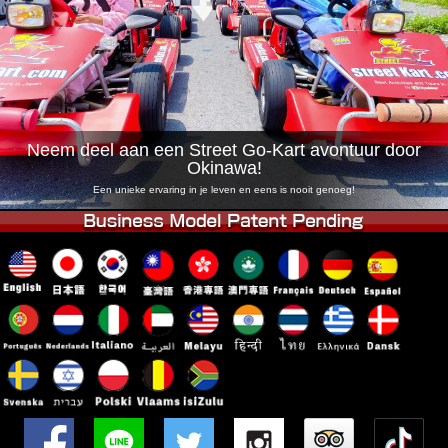
Bedrijf
Boekingen
Winkel wijzigen
Tokyo Shinagawa
Tokyo Akihabara#1
Tokyo Akihabara#2
Tokyo Shibuya
Tokyo Shibuya Annex
Tokyo Bay
Neem deel aan een Street Go-Kart avontuur door
Okinawa!
Tokyo Asakusa
Osaka
Een unieke ervaring in je leven en eens is nooit genoeg!
Okinawa