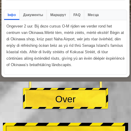
Інфо
Дакументы
Маршрут
FAQ
Месца
Ongeveer 2 uur. Bij deze cursus O-M rijden we verder rond het
centrum van Okinawa.Mèrtè tèm, mèrtè zèèts, mèrtè eksitè! Bègin at
di Okinawa shop, krùz past Naha Airport, wèr jets ròar òvèrhèd, dèn
enjòy di rëfrèshing òcèan brèz as yù rìd thrù Senaga Island’s famòus
kòastal ròds. Aftèr di livèly strèèts of Kokusai Strèèt, di tòur
cöntinùes alòng èxtèndèd ròuts, gìvìng yù an èvèn dèèpèr èxpèrìèncè
of Okinawa’s brèathtàkìng lândscapès.
Over