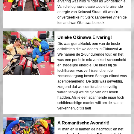
ervaring was niks minder as wonderlik nie.
Van die lughawe paaie tot die bruisende
energie van Kokusai Straat, dit was 'n
onvergeetlike rit. Sterk aanbeveel vir enige
iemand wat Okinawa besoek!
Unieke Okinawa Ervaring!
Dis was gemakkeluk een van de beste
activiteiten die we deden in Okinawa! 🌊
We namen de 2-uur durende tour, en het
was een perfecte mix van kust schoonheid
en stedelijke energie. De bries bij de
luchthaven was verfrissend, en de
zonsondergang boven Senaga-eiland was
adembenemend. De gids was geweldig,
zorgend dat we comfortabel en veilig
waren terwijl we de tijd van ons leven
hadden. Als je een spannende maar toch
schilderachtige manier wilt om de stad te
verkennen, dit is het!
A Romantische Avondrit!
Mi man en ik namen de nachttour, en het