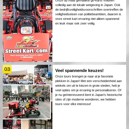
Onze op maat gemaakte go-karts voldoen
volledig aan de lokale wetgeving in Japan. Ook
de bedrijfsveiligheidsvoorschriften overtreffen de
veiligheidseisen van politiebeambten, daarom is
onze street kart ervaring niet alleen spannend
en leuk maar ook zeer veilig.
03
Veel spannende keuzes!
Onze tours brengen je naar al je favoriete
plekken in Japan! Met een verscheidenheid aan
winkels om uit te kiezen in grote steden, heb je
veel opties om je ervaring te personaliseren. Of
je nu geïnteresseerd bent in Japan's historische
sites of zijn moderne wonderen, we hebben
tours voor elke interesse!