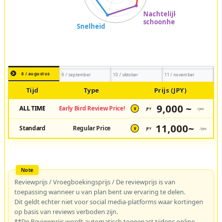
8 / augustus
9 / september
10 / oktober
11 / november
Tijd
Type
Prijs (JPY)
9,000 ~
ALL TIME
Early Bird Review Price!
JPY
/pax
¥
11,000~
Standard
Regular Price
JPY
/pax
¥
Reviewprijs / Vroegboekingsprijs / De reviewprijs is van
toepassing wanneer u van plan bent uw ervaring te delen.
Dit geldt echter niet voor social media-platforms waar kortingen
op basis van reviews verboden zijn.
**De Reviewprijs wordt automatisch toegepast tijdens online