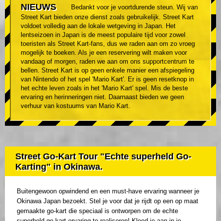
NIEUWS
Bedankt voor je voortdurende steun. Wij van
Street Kart bieden onze dienst zoals gebruikelijk. Street Kart
voldoet volledig aan de lokale wetgeving in Japan. Het
lentseizoen in Japan is de meest populaire tijd voor zowel
toeristen als Street Kart-fans, dus we raden aan om zo vroeg
mogelijk te boeken. Als je een reservering wilt maken voor
vandaag of morgen, raden we aan om ons supportcentrum te
bellen. Street Kart is op geen enkele manier een afspiegeling
van Nintendo of het spel 'Mario Kart'. Er is geen resetknop in
het echte leven zoals in het 'Mario Kart' spel. Mis de beste
ervaring en herinneringen niet. Daarnaast bieden we geen
verhuur van kostuums van Mario Kart.
Street Go-Kart Tour "Echte superheld Go-
Karting" in Okinawa.
Buitengewoon opwindend en een must-have ervaring wanneer je
Okinawa Japan bezoekt. Stel je voor dat je rijdt op een op maat
gemaakte go-kart die speciaal is ontworpen om de echte
superheld go-kart ervaring te realiseren! Kleed je aan in je