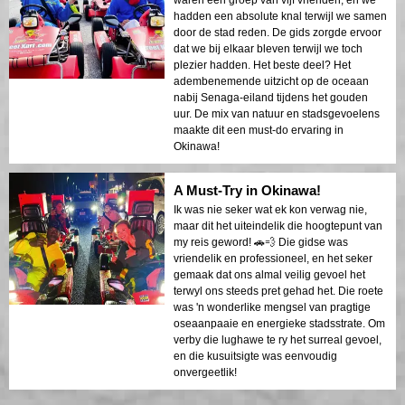
hadden een absolute knal terwijl we samen
door de stad reden. De gids zorgde ervoor
dat we bij elkaar bleven terwijl we toch
plezier hadden. Het beste deel? Het
adembenemende uitzicht op de oceaan
nabij Senaga-eiland tijdens het gouden
uur. De mix van natuur en stadsgevoelens
maakte dit een must-do ervaring in
Okinawa!
A Must-Try in Okinawa!
Ik was nie seker wat ek kon verwag nie,
maar dit het uiteindelik die hoogtepunt van
my reis geword! 🚗💨 Die gidse was
vriendelik en professioneel, en het seker
gemaak dat ons almal veilig gevoel het
terwyl ons steeds pret gehad het. Die roete
was 'n wonderlike mengsel van pragtige
oseaanpaaie en energieke stadsstrate. Om
verby die lughawe te ry het surreal gevoel,
en die kusuitsigte was eenvoudig
onvergeetlik!