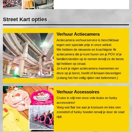
Street Kart opties
Verhuur Actiecamera
Actiecamera verhuurservice is beschikbaar
tegen een speciale prijs in onze winkel.
We hebben de nieuwste en krachtigste 4k
actiecamera die je kunt huren om je POV of je
familie/vrienden op te nemen terwijl ze de beste
tijd hebben op straat.
Je kunt je eigen actiecamera meenemen en
deze op je borst, hoofd of lichaam bevestigen
(zolang het het veilig rijden niet belemmert.)
Verhuur Accessoires
Cruise in stijl met onze vele leuke en funky
accessoires!
Voeg wat flair toe aan je kostuum en kies een
zonnebril of funky hoeden terwijl je door de stad
rijdt.