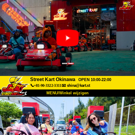
Street Kart Okinawa
OPEN 10:00-22:00
📞+81-90-3322-3311
📧
shina@kart.st
MENU/Winkel wijzigen
TOP
Over
Specificaties
Prijzen
Toegang
Ervaringen
FAQ