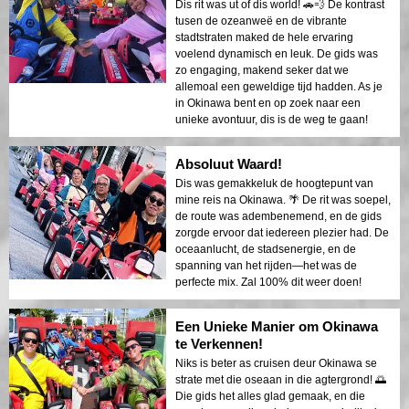
Dis rit was ut of dis world! 🚗💨 De kontrast
tusen de ozeanweë en de vibrante
stadtstraten maked de hele ervaring
voelend dynamisch en leuk. De gids was
zo engaging, makend seker dat we
allemoal een geweldige tijd hadden. As je
in Okinawa bent en op zoek naar een
unieke avontuur, dis is de weg te gaan!
Absoluut Waard!
Dis was gemakkeluk de hoogtepunt van
mine reis na Okinawa. 🌴 De rit was soepel,
de route was adembenemend, en de gids
zorgde ervoor dat iedereen plezier had. De
oceaanlucht, de stadsenergie, en de
spanning van het rijden—het was de
perfecte mix. Zal 100% dit weer doen!
Een Unieke Manier om Okinawa
te Verkennen!
Niks is beter as cruisen deur Okinawa se
strate met die oseaan in die agtergrond! 🌅
Die gids het alles glad gemaak, en die